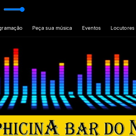
 Love
gramação
Peça sua música
Eventos
Locutores