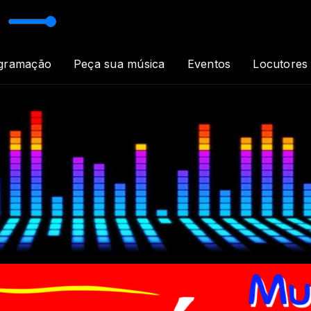
io Rock in Love
gramação
Peça sua música
Eventos
Locutores