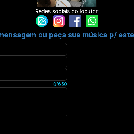
Redes sociais do locutor:
mensagem ou peça sua música p/ est
)
0/650