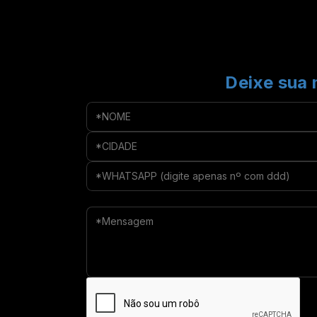
Deixe sua 
*NOME
*CIDADE
*WHATSAPP (digite apenas nº com ddd
*Mensagem