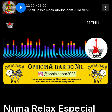
22:00 - 23:00
i e Rogério Iarossi
ádio Rock in Love
Programação Musical com Web Rádio Rock in Love
Classic Rock Albuns com Júlio Verdi e Rogério Iarossi
MENU
Numa Relax Especial