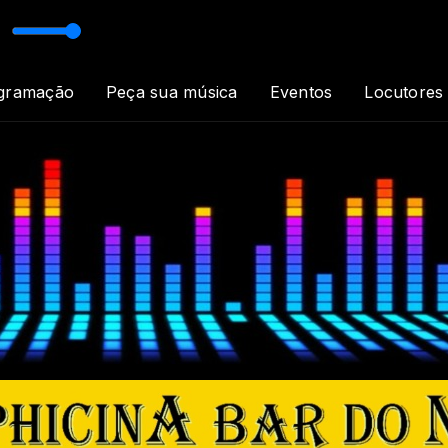
sical com Web Rádio Rock in Love
gramação
Peça sua música
Eventos
Locutores