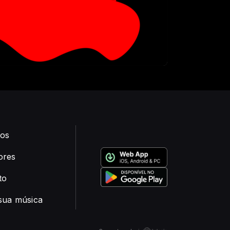
os
ores
to
sua música