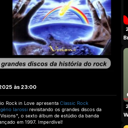
B
2025 às 23:00
ádio Rock in Love apresenta
Classic Rock
gério Iarossi
revisitando os grandes discos da
W
"
Visions",
o sexto álbum de estúdio da banda
lançado em 1997
.
Imperdível!